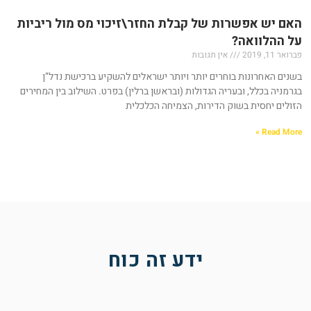
האם יש אפשרות של קבלת החזר\זיכוי מס מול ריביות
על ההלוואה?
פברואר 11, 2019
אין תגובות
בשנים האחרונות בוחרים יותר ויותר ישראלים להשקיע ברכישת נדל”ן
בגרמניה בכלל, ובעריה הגדולות (ובראשן ברלין) בפרט. השילוב בין המחירים
הזולים יחסית בשוק הדירות, הצמיחה הכלכלית
Read More »
ידע זה כוח