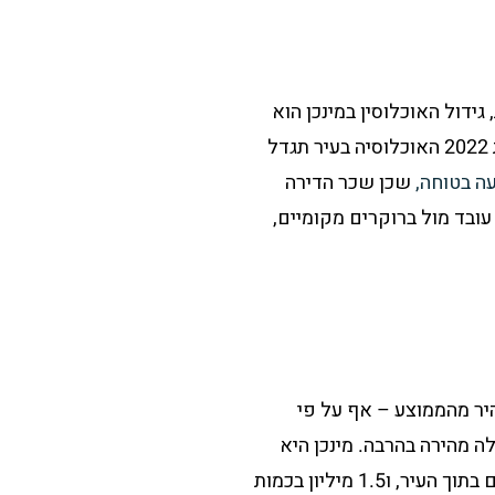
 במדינות מפותחת, גידול האוכלוסין במינכן הוא
מהיר מאוד – שיעור הילודה בעיר נמצא בעליה כבר עשור, וכל התחזיות מצביעות על כך שעד שנת 2022 האוכלוסיה בעיר תגדל
ה בטוחה,
שכן שכר הדירה
ובד מול ברוקרים מקומיים,
היר מהממוצע – אף על פי
ה מהירה בהרבה. מינכן היא
השניה בגרמניה בכמות העובדים שמועסקים במטרופולין – עם בערך 850 אלף תושבים המועסקים בתוך העיר, ו1.5 מיליון בכמות