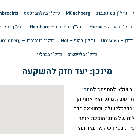
נדל״ן במונשברג – Münchberg
נדל״ן בהלמברכטס – Helmbrechts
נדל״ן בהרנה – Herne
נדל״ן בהמבורג – Hamburg
נדל״ן בקלן – logne
 – Dresden
נדל״ן בהוף – Hof
נדל״ן בנירנברג – Nuremberg
נדל”ן בלייפציג
נדל”ן בברלין
מינכן: יעד חזק להשקעה
שר שלא להתייחס ל
מינכן
ותר שבה. מינכן היא אחת מן
 הכלכלי שלה, וכתוצאה מכך
ית של מינכן הופכת אותה
יר מבטיח שהיא תמיד תהיה