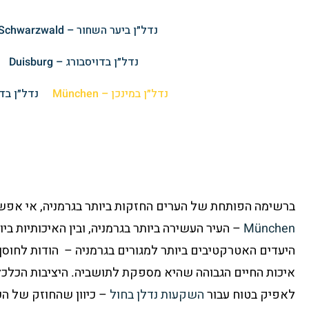
נדל״ן ביער השחור – Schwarzwald
נדל״ן בדויסבורג – Duisburg
נדל״ן במינכן – München
נדל״ן בדרזדן
ברשימה הפותחת של הערים החזקות ביותר בגרמניה, אי אפ
München
– העיר העשירה ביותר בגרמניה, ובין האיכותיות בי
היעדים האטרקטיבים ביותר למגורים בגרמניה – הודות לחוסן
איכות החיים הגבוהה שהיא מספקת לתושביה. היציבות הכלכל
לאפיק בטוח עבור
השקעות נדלן בחול
– כיוון שהחוזק של הע