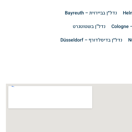
נדל״ן בביירוית – Bayreuth
Co
נדל”ן בשטוטגרט
נדל״ן בדיסלדורף – Düsseldorf