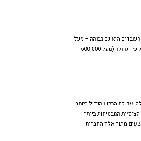
– ואיכות העובדים היא גם גבוהה – מעל
לחצי מהמועסקים הם בעלי תואר אקדמי. בהתאמה – שיעור האבטלה במינכן הוא הנמוך ביותר של עיר גדולה (מעל 600,000
ה. עם כח הרכש הגדול ביותר
הציפיות המבטיחות ביותר
תשעים מתוך אלף החברות