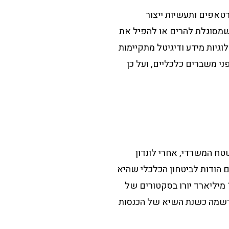
טאפים ותעשיות ייצור
שמסוגלת להרים או להפיל את
גיות מידע ודיגיטל מתקיימות
י משברים כלכליים, ועל כן
טח המשרדי, אחרי לונדון
 הודות לביטחון הכלכלי שהיא
מציעה, ותחזיות המשך השגשוג והגדילה המיוחסות לעיר. בשנת 2017, מינכן רשמה מחזור של 12 מיליארד יורו בסקטורים של
 מבנים מסחריים ושטחים משרדיים – 900 אלף יורו פחות משנת 2016 – שנרשמה כשנת השיא של הכנסות