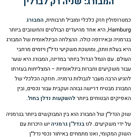
המבורג: שניה רק לברלין
כמטרופולין חזק כלכלי ומוביל תרבותית,
המבורג
Hamburg
, היא אחד מהיעדים הבולטים והחשובים ביותר
בגרמניה ובאירופה כולה. ההצלחה הבינלאומית של המבורג
היא בעלת וותק, ומושכת משקיעי נדל״ן ויזמים מרחבי
העולם. עם הנמל הגדול ביותר במדינה, המבורג היא שער
עבור משקיעים וחברות בינלאומיות – המצליחות בעזרתו
להגיע הרבה מעבר לגבולות גרמניה. חוזקה הכלכלי של
המבורג מבטיח דרישה גבוהה ועקבית עבור נכסים, ובין
האפיקים הבטוחים ביותר
להשקעות נדלן בחול
.
שוק הנדל״ן של המבורג הוא בין המבוקשים ביותר בגרמניה
על ידי משקיעים. לנו
בנדל”ן גרמניה
יש היכרות עם
השוק המקומי, ואנו מתמחים באיתור נכסי נדל״ן