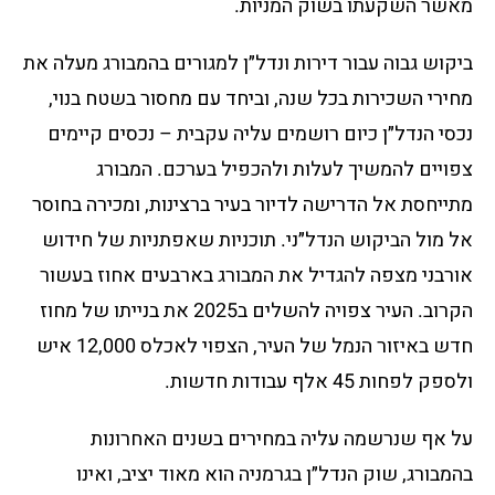
מאשר השקעתו בשוק המניות.
ביקוש גבוה עבור דירות ונדל״ן למגורים בהמבורג מעלה את
מחירי השכירות בכל שנה, וביחד עם מחסור בשטח בנוי,
נכסי הנדל״ן כיום רושמים עליה עקבית – נכסים קיימים
צפויים להמשיך לעלות ולהכפיל בערכם. המבורג
מתייחסת אל הדרישה לדיור בעיר ברצינות, ומכירה בחוסר
אל מול הביקוש הנדל״ני. תוכניות שאפתניות של חידוש
אורבני מצפה להגדיל את המבורג בארבעים אחוז בעשור
הקרוב. העיר צפויה להשלים ב2025 את בנייתו של מחוז
חדש באיזור הנמל של העיר, הצפוי לאכלס 12,000 איש
ולספק לפחות 45 אלף עבודות חדשות.
על אף שנרשמה עליה במחירים בשנים האחרונות
בהמבורג, שוק הנדל״ן בגרמניה הוא מאוד יציב, ואינו