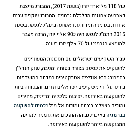
של 118 מליארד יורו (בשנת 2017), המבורג מייצגת
כארבעה אחוזים מכלכלת גרמניה. המבורג עוקפת ערים
אחרות בגרמניה ומדורגת ראשונה בתמ״ג לנפש. בשנת
2015 התמ״ג לנפש היה כ90 אלף יורו, הרבה מעבר
למומצע הגרמני של 70 אלף יורו בשנה.
עבור משקיעים ישראלים עם חסכונות המעוניינים
להשקיע את כספם בצורה בטוחה ומניבה, שוק הנדל״ן
בהמבורג הוא אופציה אטרקטיבית במדינה המועדפות
ביותר על ידי משקיעים ישראלים וזרים,
והבטוחה ביותר
להשקעות באירופה.
יציבות כלכלית ומדינית, מחירים
נמוכים בשילוב ריביות נמוכות אל מול
נכסים להשקעה
בגרמניה
באיכות גבוהה הופכים את גרמניה למדינה
המבוקשת ביותר להשקעות באירופה.