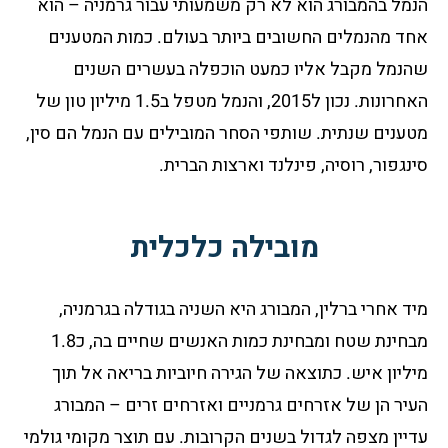
הנמל בהמבורג הוא לא רק משמעותי עבור גרמניה – הוא
אחד מהנמלים החשובים ביותר בעולם. כמות המטענים
שהנמל מקבל אליו כמעט הוכפלה בעשרים השנים
האחרונות. נכון ל2015, והנמל מטפל ב1.5 מיליון טון של
מטענים שנתית. שותפי הסחר המובילים עם הנמל הם סין,
סינגפור, רוסיה, פינלנד וארצות הברית.
מובילה כלכלית
מיד אחרי ברלין, המבורג היא השניה בגודלה בגרמניה,
מבחינת שטח ומבחינת כמות האנשים שחיים בה, כ1.8
מיליון איש. כתוצאה של הגירה חיוביות בריאה אל תוך
העיר הן של אזרחים גרמניים ואזרחים זרים – המבורג
עדיין מצפה לגדול בשנים הקרובות. עם תוצר מקומי גולמי