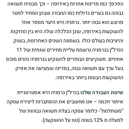
הפכפך כמו מדינות אחרות באירופה – וכך מבטיח תשואה
גבוהה גם בערים גדולות כמו המבורג שבהן המחיר למטר
מרובע הוא גבוה יותר. גרמניה היא היעד מספר אחד
להשקעות באירופה, שכן הכלכלה שלה היא בין החזקות
והיציבות בעולם כולו. בשמונה השנים האחרונות, בשוק
הנדל״ן בגרמניה נרשמת עליית מחירים שנתית של 11
אחוזים. משקיעים הבוחרים להשקיע בגרמניה נהנים מנכס
בעל ערך עם תשואה גבוה, במדינה שמציעה את אפיק
ההשקעות הבטוח ביותר באירופה.
שיטת העבודה שלנו
בנדל״ן גרמניה היא אסטרטגיית
איתור חכמה – אנו מחשבים את ההסתברות ליצירת עסקה
“משתלמת”- כלומר עסקה בעלת תשואה גבוהות של
למעלה מ 12% בשנה (נטו על ההשקעה).