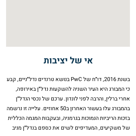
אי של יציבות
בשנת 2016, דו״ח של PwC בנושא טרנדים נדל״ניים, קבע
כי המבורג היא העיר השניה להשקעות נדל״ן באירופה,
אחרי ברלין, והרבה לפני לונדון. ערכם של נכסי הנדל״ן
בהמבורג עלו בעשור האחרון ב50 אחוזים. עלייה זו נרשמה
בזכות הריביות הנמוכות בגרמניה, ובעקבות המגמה הכללית
של משקיעים, המעדיפים לשים את כספם בנדל״ן מניב