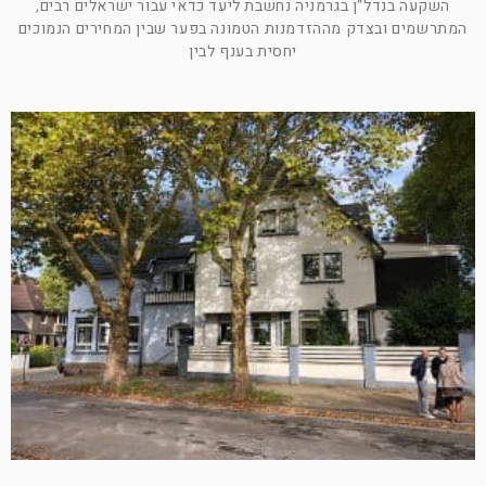
השקעה בנדל”ן בגרמניה נחשבת ליעד כדאי עבור ישראלים רבים,
המתרשמים ובצדק מההזדמנות הטמונה בפער שבין המחירים הנמוכים
יחסית בענף לבין