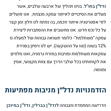
נדל״ן בחו”ל
. בנינו תהליך של ארבעה שלבים, אשר
מעלים את הסיכויים לאיתור עסקה מנצחת. אנו פועלים
לפי אסטרטגיה איתור חכמה, בה נפתח לנו חלון זמן קצר
על כל נכס חדש. אנו מחשבים את ההסתברות ליצירת
עסקה “משתלמת”- כלומר תשואה גבוהות של למעלה מ
12% בשנה (נטו על ההשקעה). יש לנו ניסיון בסגירת
עסקאות משתלמות ומניבות במזרח גרמניה, ואנו מלווים
את לקוחותינו בכל שלבי הדרך עם צוות מקצועי, אמין
ומנוסה.
הזדמנויות נדל״ן מניבות מפתיעות
הדרישה המתמדת והגבוהה
לנדל”ן בברלין
,
נדל”ן במינכן