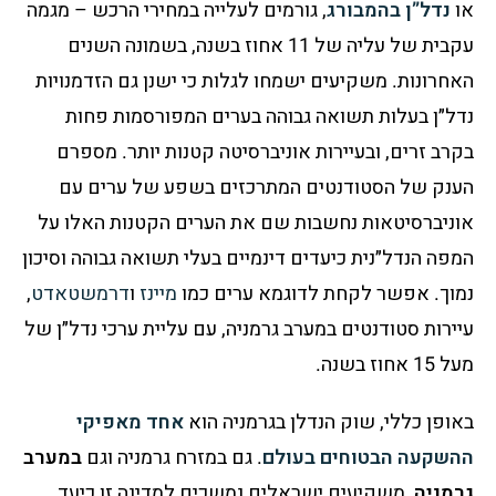
או
נדל”ן בהמבורג
,
גורמים לעלייה במחירי הרכש – מגמה
עקבית של עליה של 11 אחוז בשנה, בשמונה השנים
האחרונות. משקיעים ישמחו לגלות כי ישנן גם הזדמנויות
נדל״ן בעלות תשואה גבוהה בערים המפורסמות פחות
בקרב זרים, ובעיירות אוניברסיטה קטנות יותר. מספרם
הענק של הסטודנטים המתרכזים בשפע של ערים עם
אוניברסיטאות נחשבות שם את הערים הקטנות האלו על
המפה הנדל״נית כיעדים דינמיים בעלי תשואה גבוהה וסיכון
נמוך. אפשר לקחת לדוגמא ערים כמו
מיינז
ו
דרמשטאדט
,
עיירות סטודנטים במערב גרמניה, עם עליית ערכי נדל״ן של
מעל 15 אחוז בשנה.
באופן כללי, שוק הנדלן בגרמניה הוא
אחד מאפיקי
ההשקעה הבטוחים בעולם
. גם במזרח גרמניה וגם
במערב
גרמניה
, משקיעים ישראלים נמשכים למדינה זו כיעד