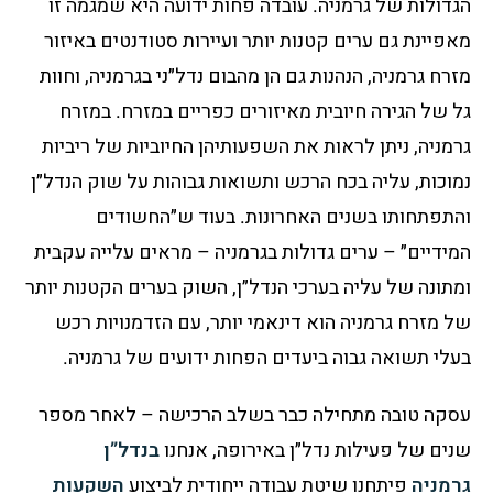
הגדולות של גרמניה. עובדה פחות ידועה היא שמגמה זו
מאפיינת גם ערים קטנות יותר ועיירות סטודנטים באיזור
מזרח גרמניה, הנהנות גם הן מהבום נדל״ני בגרמניה, וחוות
גל של הגירה חיובית מאיזורים כפריים במזרח. במזרח
גרמניה, ניתן לראות את השפעותיהן החיוביות של ריביות
נמוכות, עליה בכח הרכש ותשואות גבוהות על שוק הנדל״ן
והתפתחותו בשנים האחרונות. בעוד ש״החשודים
המידיים״ – ערים גדולות בגרמניה – מראים עלייה עקבית
ומתונה של עליה בערכי הנדל״ן, השוק בערים הקטנות יותר
של מזרח גרמניה הוא דינאמי יותר, עם הזדמנויות רכש
בעלי תשואה גבוה ביעדים הפחות ידועים של גרמניה.
עסקה טובה מתחילה כבר בשלב הרכישה – לאחר מספר
שנים של פעילות נדל״ן באירופה, אנחנו
בנדל”ן
גרמניה
פיתחנו שיטת עבודה ייחודית לביצוע
השקעות