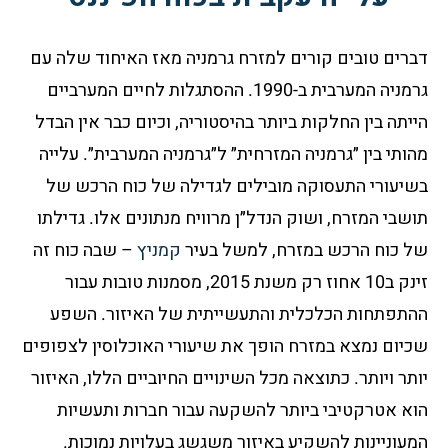
דברים טובים קורים למזרח גרמניה מאז האיחוד שלה עם
גרמניה המערבית ב-1990. ההסתגלות לחיים המערביים
הייתה בין החלקות ביותר בהיסטוריה, וכיום כבר אין הבדל
מהותי בין ״גרמניה המזרחית״ ל״גרמניה המערבית״. עלייה
בשיעורי התעסוקה מובילים לגדילה של כוח הרכש של
תושבי המזרח, ושוק הנדל״ן מרוויח מנתונים אלו. גדילתו
של כוח הרכש במזרח, למשל בעיר
קמניץ
– שבה כוח זה
זינק ב10 אחוז רק משנת 2015, מסמנות טובות עבור
ההתפתחות הכלכלית והתעשייתית של האיזור. השפע
שכיום נמצא במזרח הופך את שיעורי האוכלוסין לצפופים
יותר ויותר. כתוצאה מכל השינויים החיוביים הללו, האיזור
הוא אטרקטיבי ביותר להשקעה עבור חברות ותעשיות
המעוניינות להשקיע באיזור משגשג בעלויות נמוכות.