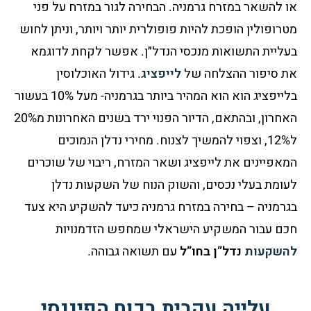
או להשאר במזרח גרמניה. הבחירה לגור במזרח על פני
מטרופולין הופכת להיות פופולרית יותר ויותר, וניתן לחוש
בעליית התשואות מנכסי הנדל״ן. אפשר לקחת לדוגמא
את סיפור ההצלחה של
לייפציג
. גידול האוכלוסין
בלייפציג הוא הוא המהיר ביותר בגרמניה- מעל 10% בעשור
האחרון, ובהתאם, הדיור הפנוי ירד בשנים האחרונות מ20%
ל12%, וצפוי להמשיך לצנוח. מחירי נדלן הנמוכים
המאפיינים את לייפציג ושאר המזרח, ריבוי של שוכרים
לעומת בעלי נכסים, והשוק הנוח של השקעות נדלן
בגרמניה – בחירה במזרח גרמניה כיעד להשקיע היא צעד
חכם עבור המשקיע הישראלי שמחפש הזדמנויות
להשקעות
נדל”ן בחו”ל
עם תשואה גבוהה
.
עלייה עקבית בכוח הפיננסי