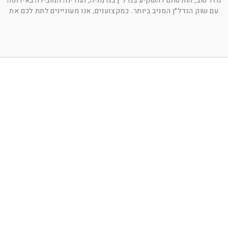
מזל טוב, החלטתם להשקיע בנדל״ן בגרמניה, המדינה המובילה באירופה
עם שוק הנדל״ן המניב ביותר. כמקצוענים, אנו מעוניינים לתת לכם את