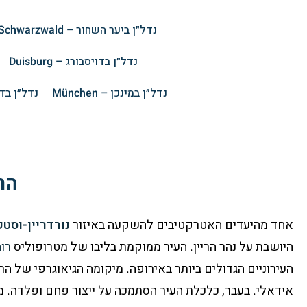
נדל״ן ביער השחור – Schwarzwald
נדל״ן בדויסבורג – Duisburg
נדל״ן במינכן – München
נדל״ן בדרזדן
הר
אחד מהיעדים האטרקטיבים להשקעה באיזור
נורדריין-וסט
היושבת על נהר הריין. העיר ממוקמת בליבו של מטרופוליס
רו
העירוניים הגדולים ביותר באירופה. מיקומה הגיאוגרפי של הר
אידאלי. בעבר, כלכלת העיר הסתמכה על ייצור פחם ופלדה. מ