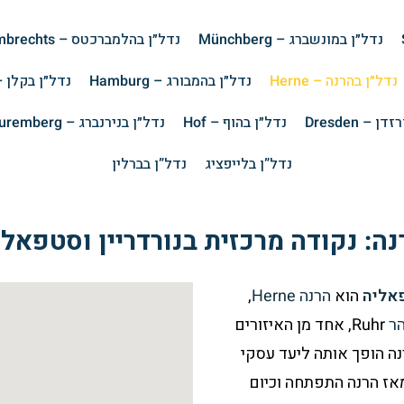
נדל״ן במונשברג – Münchberg
נדל״ן בהלמברכטס – Helmbrechts
נדל״ן בהרנה – Herne
נדל״ן בהמבורג – Hamburg
נדל״ן בקלן – logne
 – Dresden
נדל״ן בהוף – Hof
נדל״ן בנירנברג – Nuremberg
נדל”ן בלייפציג
נדל”ן בברלין
נה: נקודה מרכזית בנורדריין וסטפאלי
פאליה
הוא
הרנה
Herne
,
הר
Ruhr, אחד מן האיזורים
נה הופך אותה ליעד עסקי
אז הרנה התפתחה וכיום