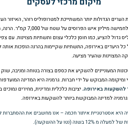
מיקום מרכזי לעסקים
 היא אחת הערים הגדולות יותר המשתייכת למטרופוליס רוהר, האיזור ה
המטרופוליס מאכלס בתוכו מעל לחמישה מ
ס גדול להציע, כמו חוסן כלכלי עצום ותשתיות מצוינות. עם צפי
כל היעדים באירופה, התשתיות שקיימות בהרנה הופכות אותה ל
קה המצוינות שהעיר מציעה.
נות המעוניינים להשקיע את כספם בצורה בטוחה ומניבה, שוק ה
ומיקומה המבוקש על ידי חברות. גרמניה היא המדינה המועדפות
 להשקעות באירופה.
יציבות כלכלית ומדינית, מחירים נמוכים ב
 גרמניה למדינה המבוקשת ביותר להשקעות באירופה.
יה היא אסטרטגיית איתור חכמה – אנו מחשבים את ההסתברות 
בשנה (נטו על ההשקעה).