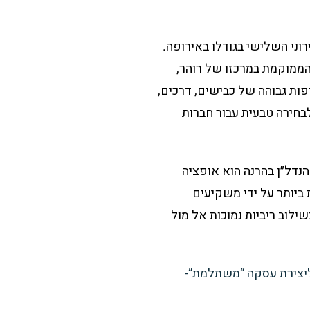
עירוני השלישי בגודלו באירופה.
יליון איש הפרוסים על שטח של 7,000 קמ״ר. הרנה, הממוקמת במרכזו של רוהר,
פות גבוהה של כבישים, דרכים,
בחירה טבעית עבור חברות
נדל״ן בהרנה הוא אופציה
 ביותר על ידי משקיעים
שילוב ריביות נמוכות אל מול
ליצירת עסקה “משתלמת”-