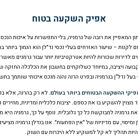
אפיק השקעה בטוח
תון המאפיין את רובה של גרמניה, בלי התפשרות על איכות הנכס.
לקנות – שיעור האזרחים בעלי נכסי נד״לן הוא הנמוך ביותר בת
ם לדירות שכורות להיות אטרקטיביות יותר עבור גרמנים מאשר 
קבועה ויציבה, במיוחד כשלוקחים בחשבון את הכלכלה החזקה ש
 בעל נדל”ן בגרמניה ובפרט הרנה נהנה מנכס איכותי שנתמך בתשת
פיקי ההשקעה הבטוחים ביותר בעולם
. לא רק בהרנה, אלא בכ
ד מצוין להשקיע בו את כספם.
יציבות כלכלית ומדינית, מחירים נ
את גרמניה למבוקשת כל כך גלובלית. נוסף על כך, גרמניה היא מ
ומיסוי, עם מדיניות של ״אין הפתעות״. אנו בנדלן גרמניה מציע
להיות תהליך לא קל למשקיע ללא היכרות עם השוק.