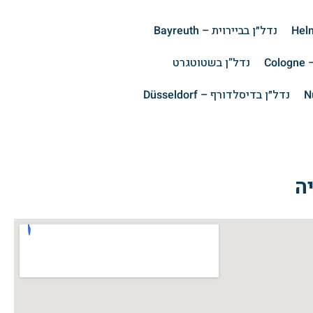
נדל״ן בביירוית – Bayreuth
Co
נדל”ן בשטוטגרט
נדל״ן בדיסלדורף – Düsseldorf
ה